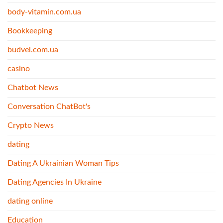
body-vitamin.com.ua
Bookkeeping
budvel.com.ua
casino
Chatbot News
Conversation ChatBot's
Crypto News
dating
Dating A Ukrainian Woman Tips
Dating Agencies In Ukraine
dating online
Education