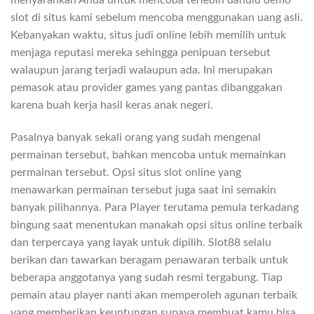
slot di situs kami sebelum mencoba menggunakan uang asli.
Kebanyakan waktu, situs judi online lebih memilih untuk
menjaga reputasi mereka sehingga penipuan tersebut
walaupun jarang terjadi walaupun ada. Ini merupakan
pemasok atau provider games yang pantas dibanggakan
karena buah kerja hasil keras anak negeri.
Pasalnya banyak sekali orang yang sudah mengenal
permainan tersebut, bahkan mencoba untuk memainkan
permainan tersebut. Opsi situs slot online yang
menawarkan permainan tersebut juga saat ini semakin
banyak pilihannya. Para Player terutama pemula terkadang
bingung saat menentukan manakah opsi situs online terbaik
dan terpercaya yang layak untuk dipilih. Slot88 selalu
berikan dan tawarkan beragam penawaran terbaik untuk
beberapa anggotanya yang sudah resmi tergabung. Tiap
pemain atau player nanti akan memperoleh agunan terbaik
yang memberikan keuntungan supaya membuat kamu bisa