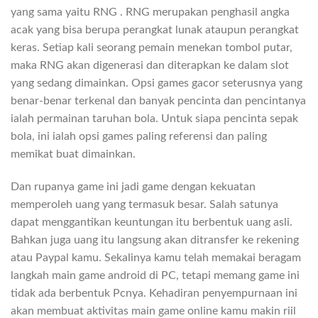
yang sama yaitu RNG . RNG merupakan penghasil angka
acak yang bisa berupa perangkat lunak ataupun perangkat
keras. Setiap kali seorang pemain menekan tombol putar,
maka RNG akan digenerasi dan diterapkan ke dalam slot
yang sedang dimainkan. Opsi games gacor seterusnya yang
benar-benar terkenal dan banyak pencinta dan pencintanya
ialah permainan taruhan bola. Untuk siapa pencinta sepak
bola, ini ialah opsi games paling referensi dan paling
memikat buat dimainkan.
Dan rupanya game ini jadi game dengan kekuatan
memperoleh uang yang termasuk besar. Salah satunya
dapat menggantikan keuntungan itu berbentuk uang asli.
Bahkan juga uang itu langsung akan ditransfer ke rekening
atau Paypal kamu. Sekalinya kamu telah memakai beragam
langkah main game android di PC, tetapi memang game ini
tidak ada berbentuk Pcnya. Kehadiran penyempurnaan ini
akan membuat aktivitas main game online kamu makin riil