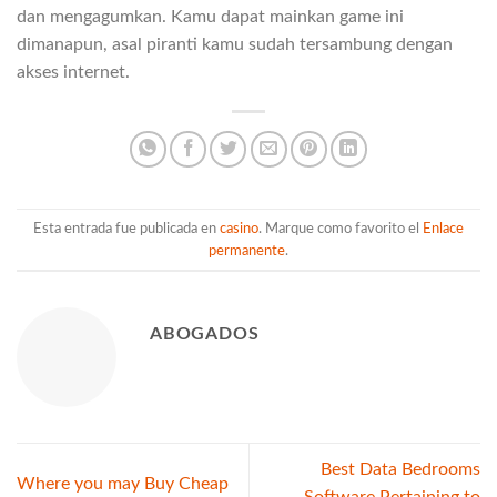
dan mengagumkan. Kamu dapat mainkan game ini
dimanapun, asal piranti kamu sudah tersambung dengan
akses internet.
Esta entrada fue publicada en
casino
. Marque como favorito el
Enlace
permanente
.
ABOGADOS
Best Data Bedrooms
Where you may Buy Cheap