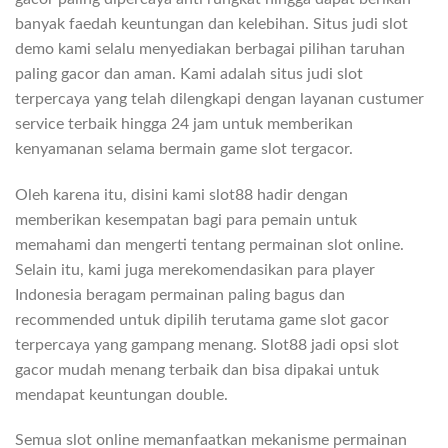
banyak faedah keuntungan dan kelebihan. Situs judi slot
demo kami selalu menyediakan berbagai pilihan taruhan
paling gacor dan aman. Kami adalah situs judi slot
terpercaya yang telah dilengkapi dengan layanan custumer
service terbaik hingga 24 jam untuk memberikan
kenyamanan selama bermain game slot tergacor.
Oleh karena itu, disini kami slot88 hadir dengan
memberikan kesempatan bagi para pemain untuk
memahami dan mengerti tentang permainan slot online.
Selain itu, kami juga merekomendasikan para player
Indonesia beragam permainan paling bagus dan
recommended untuk dipilih terutama game slot gacor
terpercaya yang gampang menang. Slot88 jadi opsi slot
gacor mudah menang terbaik dan bisa dipakai untuk
mendapat keuntungan double.
Semua slot online memanfaatkan mekanisme permainan