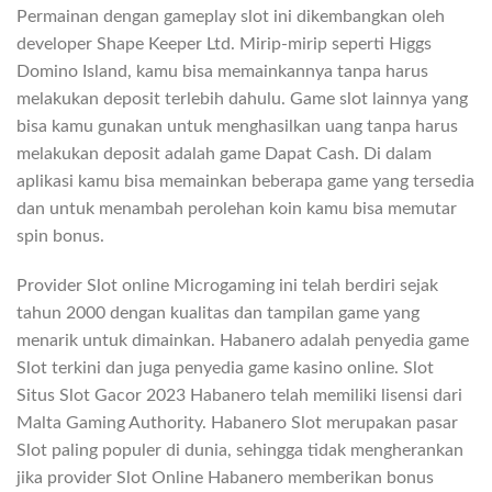
Permainan dengan gameplay slot ini dikembangkan oleh
developer Shape Keeper Ltd. Mirip-mirip seperti Higgs
Domino Island, kamu bisa memainkannya tanpa harus
melakukan deposit terlebih dahulu. Game slot lainnya yang
bisa kamu gunakan untuk menghasilkan uang tanpa harus
melakukan deposit adalah game Dapat Cash. Di dalam
aplikasi kamu bisa memainkan beberapa game yang tersedia
dan untuk menambah perolehan koin kamu bisa memutar
spin bonus.
Provider Slot online Microgaming ini telah berdiri sejak
tahun 2000 dengan kualitas dan tampilan game yang
menarik untuk dimainkan. Habanero adalah penyedia game
Slot terkini dan juga penyedia game kasino online. Slot
Situs Slot Gacor 2023 Habanero telah memiliki lisensi dari
Malta Gaming Authority. Habanero Slot merupakan pasar
Slot paling populer di dunia, sehingga tidak mengherankan
jika provider Slot Online Habanero memberikan bonus