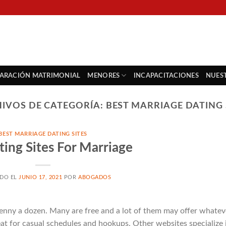
PARACIÓN MATRIMONIAL
MENORES
INCAPACITACIONES
NUES
IVOS DE CATEGORÍA:
BEST MARRIAGE DATING 
BEST MARRIAGE DATING SITES
ting Sites For Marriage
ADO EL
JUNIO 17, 2021
POR
ABOGADOS
a penny a dozen. Many are free and a lot of them may offer whatev
eat for casual schedules and hookups. Other websites specialize 