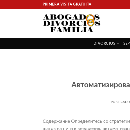
Skip
PRIMERA VISITA GRATUITA
to
content
DIVORCIOS
SE
Автоматизирова
PUBLICADO
Содержание Определитесь со стратегие
шагов на пути к внедрению автоматиза