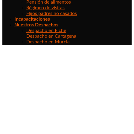
Pensión de alimentos
Régimen de visitas
Hijos padres no casados
Incapacitaciones
Nuestros Despachos
Despacho en Elche
Despacho en Cartagena
Despacho en Murcia