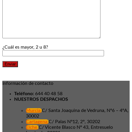
¿Cuál es mayor, 2 u 8?
Información de contacto
Teléfono:
644 40 48 58
NUESTROS DESPACHOS
Murcia
C/ Santa Joaquina de Vedruna, Nº6 – 4ºA,
30002
Cartagena
C/ Palas Nº12, 2º, 30202
Elche
C/ Vicente Blasco Nº 43, Entresuelo