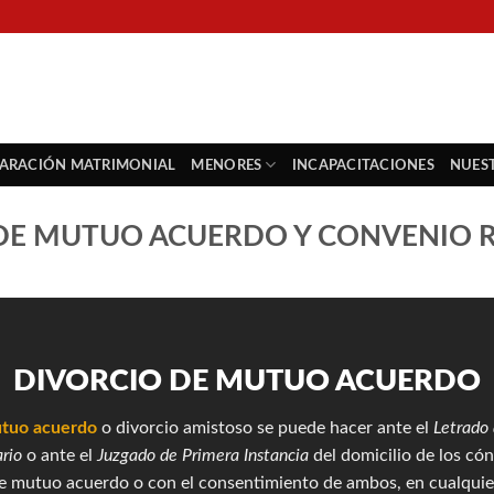
PARACIÓN MATRIMONIAL
MENORES
INCAPACITACIONES
NUES
DE MUTUO ACUERDO Y CONVENIO
DIVORCIO DE MUTUO ACUERDO
utuo acuerdo
o divorcio amistoso se puede hacer ante el
Letrado 
rio
o ante el
Juzgado de Primera Instancia
del domicilio de los có
 de mutuo acuerdo o con el consentimiento de ambos, en cualqu