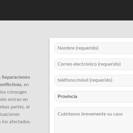
s
Separaciones
onflictivas,
en
pios cónyuges
ién entran en
bas partes, el
tuaciones
 los afectados.