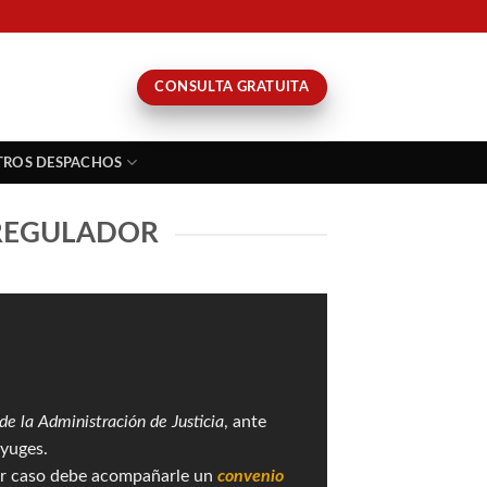
CONSULTA GRATUITA
TROS DESPACHOS
 REGULADOR
de la Administración de Justicia
, ante
nyuges.
ier caso debe acompañarle un
convenio