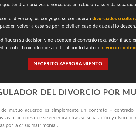
 que tendrán una vez divorciados en relación a su vida separad
 con el divorcio, los cónyuges se consideran
divorciados o solter
pueden volver a casarse por lo civil en caso de que así lo deseen
ifiquen su decisión y no acepten el convenio regulador fijado en
dimiento, teniendo que acudir al por lo tanto al
divorcio conten
NECESITO ASESORAMIENTO
GULADOR DEL DIVORCIO POR M
io de mutuo acuerdo es simplemente un contrato – centrad
s las relaciones que se generarán tras su separación y divorcio, 
s por la crisis matrimonial.