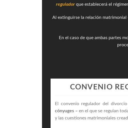
regulador
que establecerá el régimen
Al extinguirse la relación matrimonial
En el caso de que ambas partes mod
proce
CONVENIO RE
El convenio regulador del divorc
cónyuges –
en el que se regulan toda
y las cuestiones matrimoniales creada