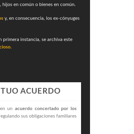
a, hijos en común o bienes en común.
os
y, en consecuencia, los ex-cónyuges
.
 primera instancia, se archiva este
cioso
.
UTUO ACUERDO
o en un
acuerdo concertado por los
regulando sus obligaciones familiares