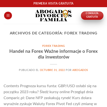
Skip
PRIMERA VISITA GRATUITA
to
CONSULTA
content
GRATUITA
ARCHIVOS DE CATEGORÍA:
FOREX TRADING
FOREX TRADING
Handel na Forex Ważne informacje o Forex
dla inwestorów
PUBLICADO EL
OCTUBRE 31, 2022
POR
ABOGADOS
Contents Prognoza kursu funta: GBP/USD osłabi się na
początku 2023 roku? Śledź kursy online Przegląd dnia
Comparic.pl: Dane NFP zaskakują rynek! Kurs dolara
wyraźnie zyskuje Waluty Forex Pivot Fed czyli zmianę w