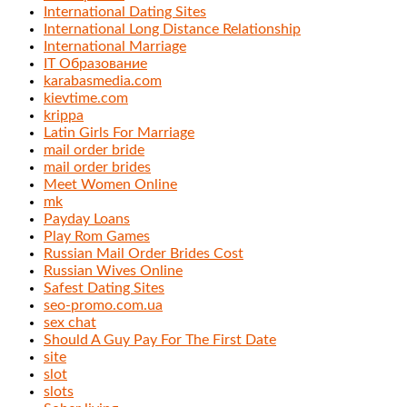
International Dating Sites
International Long Distance Relationship
International Marriage
IT Образование
karabasmedia.com
kievtime.com
krippa
Latin Girls For Marriage
mail order bride
mail order brides
Meet Women Online
mk
Payday Loans
Play Rom Games
Russian Mail Order Brides Cost
Russian Wives Online
Safest Dating Sites
seo-promo.com.ua
sex chat
Should A Guy Pay For The First Date
site
slot
slots