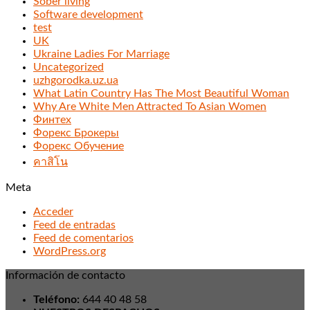
Sober living
Software development
test
UK
Ukraine Ladies For Marriage
Uncategorized
uzhgorodka.uz.ua
What Latin Country Has The Most Beautiful Woman
Why Are White Men Attracted To Asian Women
Финтех
Форекс Брокеры
Форекс Обучение
คาสิโน
Meta
Acceder
Feed de entradas
Feed de comentarios
WordPress.org
Información de contacto
Teléfono:
644 40 48 58