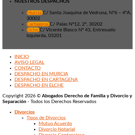
NUESTROS DESPACHOS
Murcia
C/ Santa Joaquina de Vedruna, Nº6 – 4ºA,
30002
Cartagena
C/ Palas Nº12, 2º, 30202
Elche
C/ Vicente Blasco Nº 43, Entresuelo
Izquierda, 03201
INICIO
AVISO LEGAL
CONTACTO
DESPACHO EN MURCIA
DESPACHO EN CARTAGENA
DESPACHO EN ELCHE
Copyright 2026 ©
Abogados Derecho de Familia y Divorcio y
Separación
- Todos los Derechos Reservados
Divorcios
Tipos de Divorcios
Mutuo Acuerdo
Divorcio Notarial