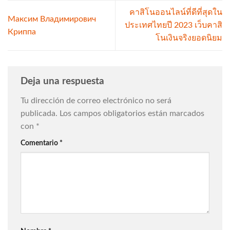
คาสิโนออนไลน์ที่ดีที่สุดใน
Максим Владимирович
ประเทศไทยปี 2023 เว็บคาสิ
Криппа
โนเงินจริงยอดนิยม
Deja una respuesta
Tu dirección de correo electrónico no será
publicada.
Los campos obligatorios están marcados
con
*
Comentario
*