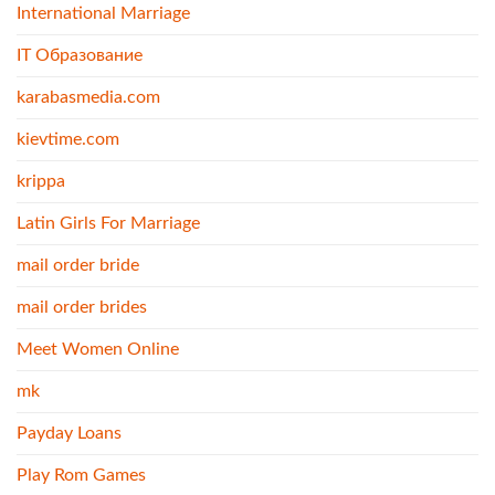
International Marriage
IT Образование
karabasmedia.com
kievtime.com
krippa
Latin Girls For Marriage
mail order bride
mail order brides
Meet Women Online
mk
Payday Loans
Play Rom Games