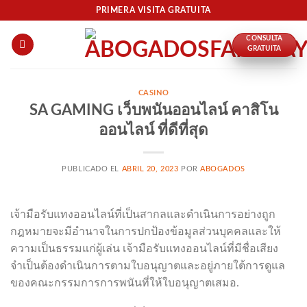
Skip
PRIMERA VISITA GRATUITA
to
CONSULTA
content
GRATUITA
CASINO
SA GAMING เว็บพนันออนไลน์ คาสิโน
ออนไลน์ ที่ดีที่สุด
PUBLICADO EL
ABRIL 20, 2023
POR
ABOGADOS
เจ้ามือรับแทงออนไลน์ที่เป็นสากลและดำเนินการอย่างถูก
กฎหมายจะมีอำนาจในการปกป้องข้อมูลส่วนบุคคลและให้
ความเป็นธรรมแก่ผู้เล่น เจ้ามือรับแทงออนไลน์ที่มีชื่อเสียง
จำเป็นต้องดำเนินการตามใบอนุญาตและอยู่ภายใต้การดูแล
ของคณะกรรมการการพนันที่ให้ใบอนุญาตเสมอ.