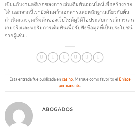
เขียนกับงานอดิเรกของการเล่นเดิมพันออนไลน์เพื่อสร้างราย
ได้ นอกจากนี้เรายังค้นคว้าเอกสารและหลักฐานเกี่ยวกับต้น
กำเนิดและจุดเริ่มต้นของเว็บไซต์ดูวิดีโอประสบการณ์การเล่น
เกมจริงและฟอรัมการเดิมพันเพื่อรับฟังข้อมูลที่เป็นประโยชน์
จากผู้เล่น .
Esta entrada fue publicada en
casino
. Marque como favorito el
Enlace
permanente
.
ABOGADOS